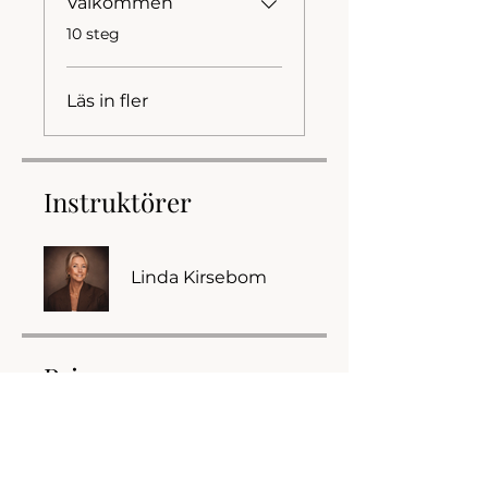
Välkommen
.
10 steg
Läs in fler
Instruktörer
Linda Kirsebom
Pris
Utbildning: Cert. Breathwork-
instruktör, 16 900,00 kr