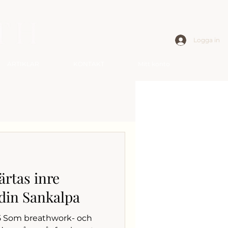
Logga in
ARTIKLAR
KONTAKT
Mitt konto
ärtas inre
din Sankalpa
25 Som breathwork- och