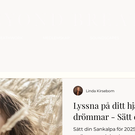
REATHWORK
MEDLEMSKAP
SOUNDSCAPES
Linda Kirsebom
Lyssna på ditt hj
drömmar - Sätt 
Sätt din Sankalpa för 20