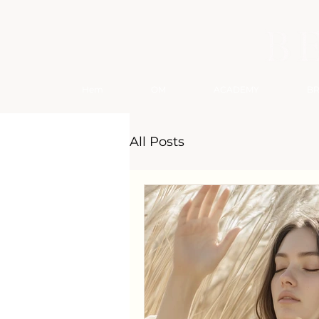
Hem
OM
ACADEMY
B
All Posts