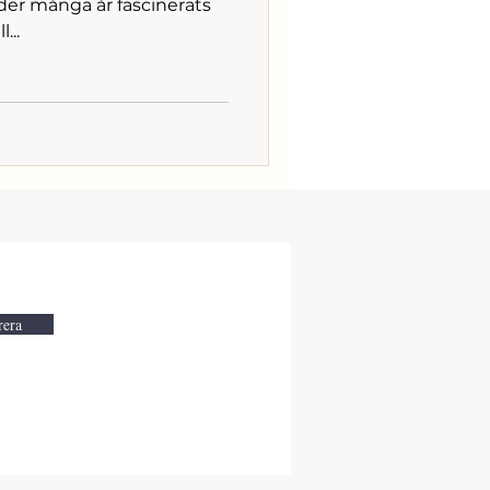
der många år fascinerats
...
era