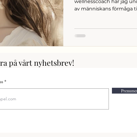
wellnesscoach har jag un
av människans förmåga till
a på vårt nyhetsbrev!
ss
Prenumer