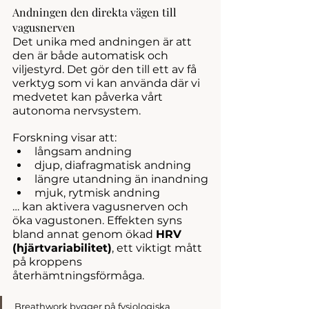
Andningen den direkta vägen till 
vagusnerven
Det unika med andningen är att 
den är både automatisk och 
viljestyrd. Det gör den till ett av få 
verktyg som vi kan använda där vi 
medvetet kan påverka vårt 
autonoma nervsystem.
Forskning visar att:
långsam andning
djup, diafragmatisk andning
längre utandning än inandning
mjuk, rytmisk andning
… kan aktivera vagusnerven och 
öka vagustonen. Effekten syns 
bland annat genom ökad 
HRV 
(hjärtvariabilitet)
, ett viktigt mått 
på kroppens 
återhämtningsförmåga.
Breathwork bygger på fysiologiska 