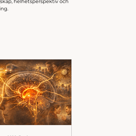
skap, helhetsperspektiv och 
ing.