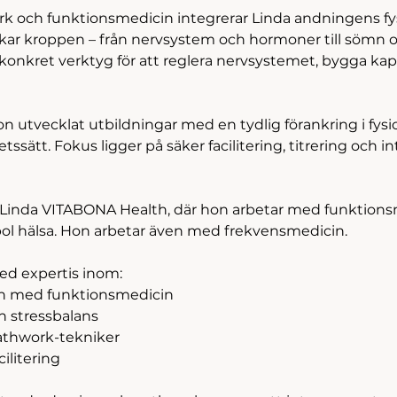
k och funktionsmedicin integrerar Linda andningens fy
erkar kroppen – från nervsystem och hormoner till sömn 
nkret verktyg för att reglera nervsystemet, bygga kap
utvecklat utbildningar med en tydlig förankring i fysio
ssätt. Fokus ligger på säker facilitering, titrering och in
 Linda VITABONA Health, där hon arbetar med funktions
ol hälsa. Hon arbetar även med frekvensmedicin.
ed expertis inom:
on med funktionsmedicin
h stressbalans
athwork-tekniker
ilitering