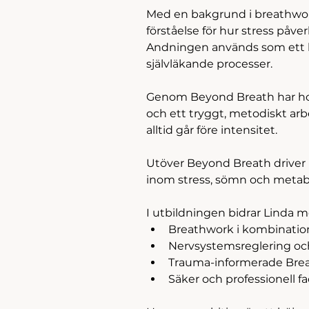
Med en bakgrund i breathwor
förståelse för hur stress påv
Andningen används som ett ko
självläkande processer.
Genom Beyond Breath har hon 
och ett tryggt, metodiskt arbet
alltid går före intensitet.
Utöver Beyond Breath driver
inom stress, sömn och metab
I utbildningen bidrar Linda m
Breathwork i kombinati
Nervsystemsreglering oc
Trauma-informerade Bre
Säker och professionell fac