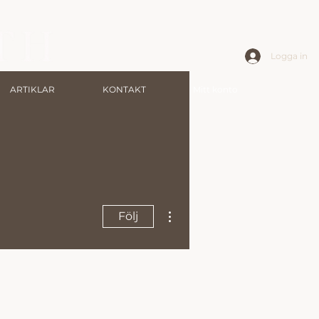
Logga in
ARTIKLAR
KONTAKT
Mitt konto
Fler åtgärder
Följ