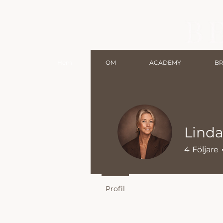
Hem
OM
ACADEMY
B
Lind
4
Följare
Profil