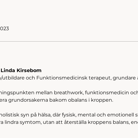
2023
: Linda Kirsebom
h/utbildare och Funktionsmedicinsk terapeut, grundare
ärningspunkten mellan breathwork, funktionsmedicin oc
ssera grundorsakerna bakom obalans i kroppen.
olistisk syn på hälsa, där fysisk, mental och emotionel
ra lindra symtom, utan att återställa kroppens balans, en