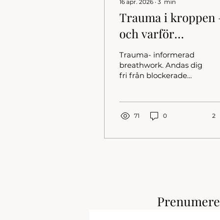
16 apr. 2026
∙
3
min
Trauma i kroppen 
och varför
andningen är ett
Trauma- informerad
kraftfullt verktyg f
breathwork. Andas dig
fri från blockerade
läkning
känslor
71
0
2
Prenumerer