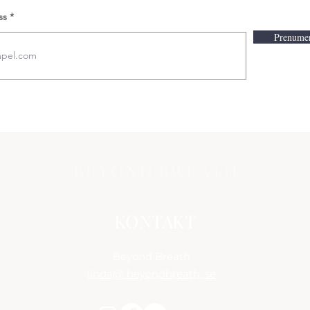
stor vikt vid att förstå
pr
ss
nervsystemet (det
bl
Prenumer
parasympatiska och
oc
sympatiska) och
Ef
kroppens
ar
försvarssystem, såsom
br
fight, flight, freeze och
gå
fawn . Att vara
mä
traumainformerad...
när
KONTAKT
Beyond Breath
linda@ beyondbreath. se