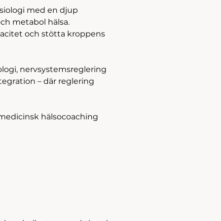
siologi med en djup 
och metabol hälsa. 
acitet och stötta kroppens 
logi, nervsystemsreglering 
tegration – där reglering 
medicinsk hälsocoaching 