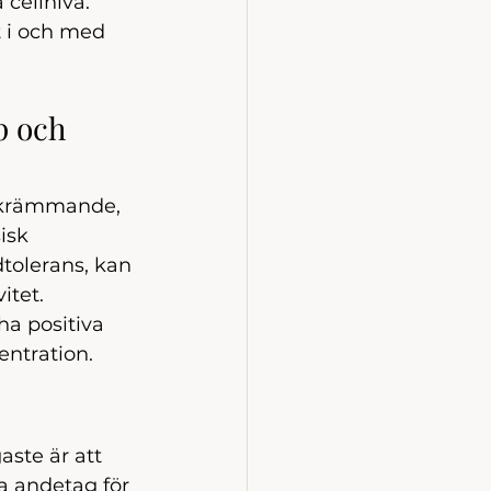
 cellnivå.
t i och med 
p och 
 skrämmande, 
isk 
tolerans, kan 
itet. 
ha positiva 
entration.
aste är att 
a andetag för 