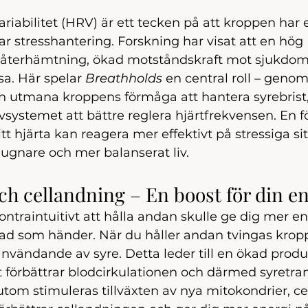
riabilitet (HRV) är ett tecken på att kroppen har e
 stresshantering. Forskning har visat att en hög
re återhämtning, ökad motståndskraft mot sjukdom
sa. Här spelar 
Breathholds
 en central roll – genom
h utmana kroppens förmåga att hantera syrebrist,
ystemet att bättre reglera hjärtfrekvensen. En f
tt hjärta kan reagera mer effektivt på stressiga sit
tt lugnare och mer balanserat liv.
ch cellandning – En boost för din en
ontraintuitivt att hålla andan skulle ge dig mer e
 vad som händer. När du håller andan tvingas kropp
t användande av syre. Detta leder till en ökad prod
t förbättrar blodcirkulationen och därmed syretrans
om stimuleras tillväxten av nya mitokondrier, ce