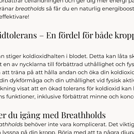
 förbättrar cellandningen och ger dig mer energi på
ränar 
breatholds
 så får du en naturlig energiboos
 effektivare!
dtolerans – En fördel för både krop
n stiger koldioxidhalten i blodet. Detta kan låta
 en av nycklarna till förbättrad uthållighet och fys
att träna på att hålla andan och öka din koldioxid
din dykförmåga och din uthållighet vid fysisk aktiv
ning visat att en ökad tolerans för koldioxid kan 
ns funktioner, inklusive förbättrat minne och konc
r du igång med Breathholds
athholds
 behöver inte vara komplicerat. Det viktig
ch lyssna på din kropp. Börja med att ta några djup