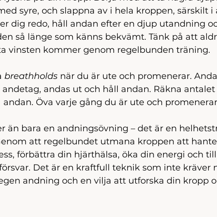
med syre, och slappna av i hela kroppen, särskilt i
er dig redo, håll andan efter en djup utandning 
a den så länge som känns bekvämt. Tänk på att aldr
rsta vinsten kommer genom regelbunden träning.
a 
breathholds
 när du är ute och promenerar. Andas
ndetag, andas ut och håll andan. Räkna antalet 
a andan. Öva varje gång du är ute och promenerar
er än bara en andningsövning – det är en helhetstr
Genom att regelbundet utmana kroppen att hantera
ss, förbättra din hjärthälsa, öka din energi och ti
örsvar. Det är en kraftfull teknik som inte kräver 
egen andning och en vilja att utforska din kropp o