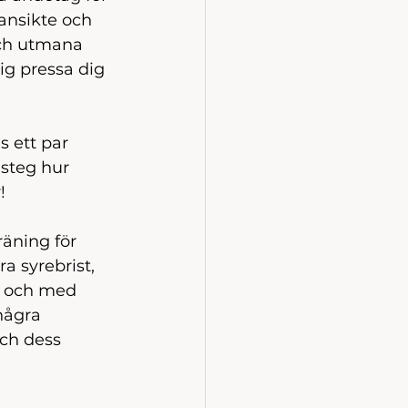
 ansikte och 
och utmana 
ig pressa dig 
 ett par 
steg hur 
! 
äning för 
 syrebrist, 
ll och med 
några 
ch dess 