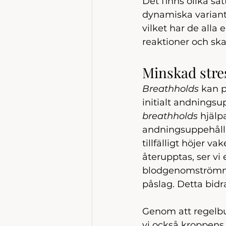
Det finns olika sät
dynamiska variant
vilket har de all
reaktioner och ska
Minskad stre
Breathholds
 kan 
initialt andningsu
breathholds
 hjälp
andningsuppehåll 
tillfälligt höjer 
återupptas, ser vi
blodgenomströmnin
påslag. Detta bidr
Genom att regelb
vi också kroppens f