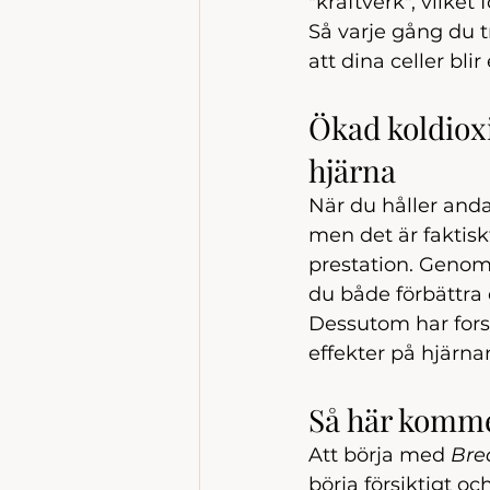
"kraftverk", vilket
Så varje gång du t
att dina celler blir
Ökad koldioxi
hjärna
När du håller anda
men det är faktiskt
prestation. Genom 
du både förbättra 
Dessutom har forsk
effekter på hjärna
Så här komme
Att börja med 
Bre
börja försiktigt o