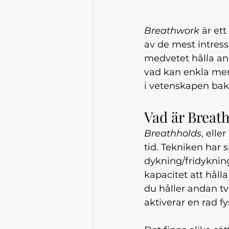
Breathwork
 är et
av de mest intress
medvetet hålla and
vad kan enkla men 
i vetenskapen bak
Vad är Breath
Breathholds
, elle
tid. Tekniken har 
dykning/fridyknin
kapacitet att håll
du håller andan tvi
aktiverar en rad f