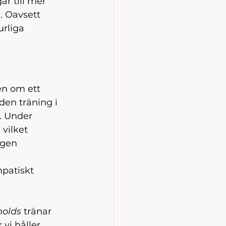
ar till mer 
 Oavsett 
rliga 
en om ett 
den träning i 
. Under 
vilket 
ngen 
patiskt 
holds
 tränar 
vi håller 