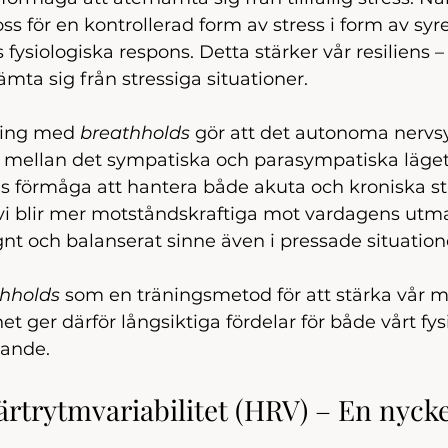
ss för en kontrollerad form av stress i form av syreb
 fysiologiska respons. Detta stärker vår resiliens 
mta sig från stressiga situationer.
ing med 
breathholds
 gör att det autonoma nervsy
a mellan det sympatiska och parasympatiska läget,
s förmåga att hantera både akuta och kroniska str
 vi blir mer motståndskraftiga mot vardagens utm
gnt och balanserat sinne även i pressade situation
hholds
 som en träningsmetod för att stärka vår m
het ger därför långsiktiga fördelar för både vårt fy
nande.
ärtrytmvariabilitet (HRV) – En nyckel 