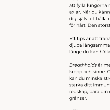
att fylla lungorna 
axlar. När du känn
dig själv att håll
för hårt. Den stö
Ett tips är att trän
djupa långsamma a
länge du kan håll
Breathholds
 är m
kropp och sinne. 
kan du minska stre
stärka ditt immunf
redskap, bara din 
gränser. 