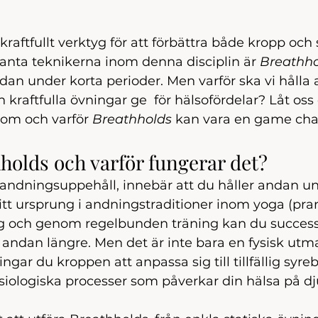
t kraftfullt verktyg för att förbättra både kropp och
anta teknikerna inom denna disciplin är 
Breathho
an under korta perioder. Men varför ska vi hålla 
kraftfulla övningar ge  för hälsofördelar? Låt oss
om och varför 
Breathholds
 kan vara en game chan
holds och varför fungerar det?
r andningsuppehåll, innebär att du håller andan un
sitt ursprung i andningstraditioner inom yoga (pr
g och genom regelbunden träning kan du successi
a andan längre. Men det är inte bara en fysisk utm
ngar du kroppen att anpassa sig till tillfällig syrebr
ysiologiska processer som påverkar din hälsa på dj