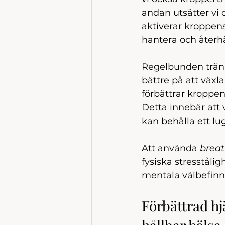
andan utsätter vi o
aktiverar kroppens
hantera och återhä
Regelbunden trän
bättre på att växl
förbättrar kroppen
Detta innebär att
kan behålla ett lu
Att använda 
breat
fysiska stresstålig
mentala välbefin
Förbättrad hj