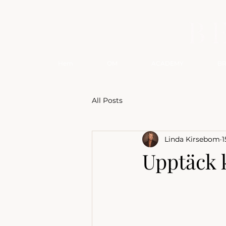
Hem
OM
ACADEMY
B
All Posts
Linda Kirsebom
1
Upptäck 