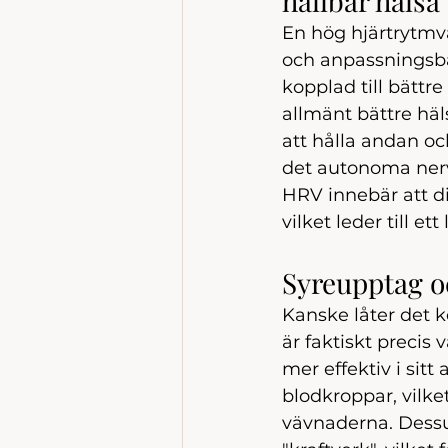
hållbar hälsa
En hög hjärtrytmva
och anpassningsbar
kopplad till bätt
allmänt bättre häl
att hålla andan oc
det autonoma nervs
HRV innebär att di
vilket leder till e
Syreupptag o
Kanske låter det k
är faktiskt precis
mer effektiv i sit
blodkroppar, vilke
vävnaderna. Dessut