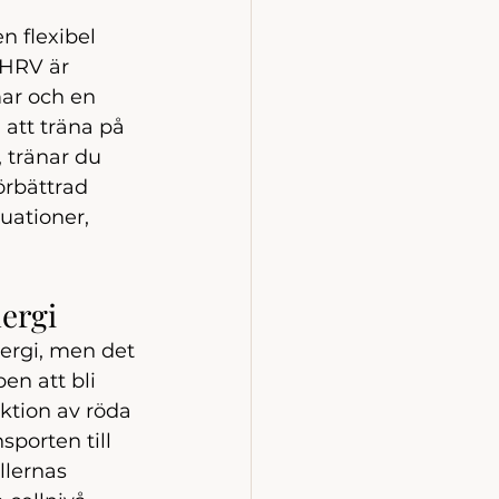
n flexibel 
 HRV är 
ar och en 
 att träna på 
 tränar du 
örbättrad 
uationer, 
ergi
nergi, men det 
en att bli 
uktion av röda 
porten till 
llernas 