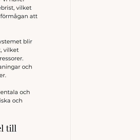
rist, vilket 
– förmågan att 
stemet blir 
 vilket 
essorer. 
aningar och 
er.
entala och 
siska och 
till 