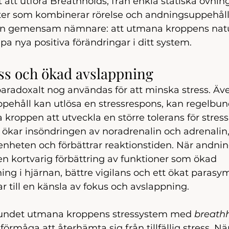
t att utföra Breathholds, från enkla statiska övning
er som kombinerar rörelse och andningsuppehåll.
a en gemensam nämnare: att utmana kroppens natu
pa nya positiva förändringar i ditt system.
ss och ökad avslappning
paradoxalt nog användas för att minska stress. Äv
ppehåll kan utlösa en stressrespons, kan regelbun
a kroppen att utveckla en större tolerans för stress
ökar insöndringen av noradrenalin och adrenalin, 
vakenheten och förbättrar reaktionstiden. När andni
 en kortvarig förbättring av funktioner som ökad 
g i hjärnan, bättre vigilans och ett ökat parasym
ar till en känsla av fokus och avslappning.
undet utmana kroppens stressystem med 
breath
örmåga att återhämta sig från tillfällig stress. När 