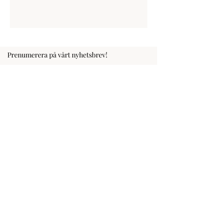
Prenumerera på vårt nyhetsbrev!
Fyll i din e-postadress
Prenumerera
KONTAKT
Beyond Breath
linda@ beyondbreath. se