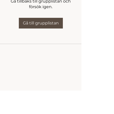
Gå tillbaks till grupplistan och
försök igen.
Gå till grupplistan
Prenumerera på vårt nyhetsbrev!
Fyll i din e-postadress