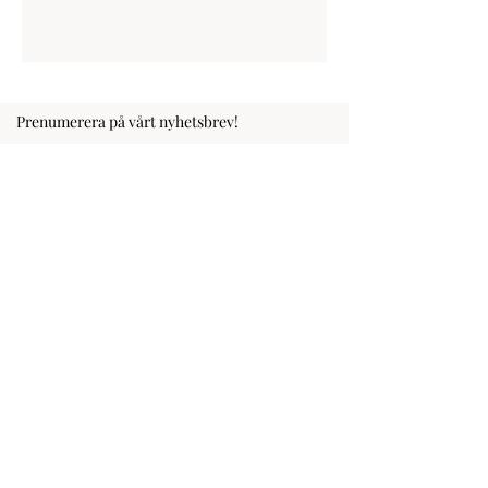
Prenumerera på vårt nyhetsbrev!
Fyll i din e-postadress
Prenumerera
KONTAKT
Beyond Breath
linda@ beyondbreath. se